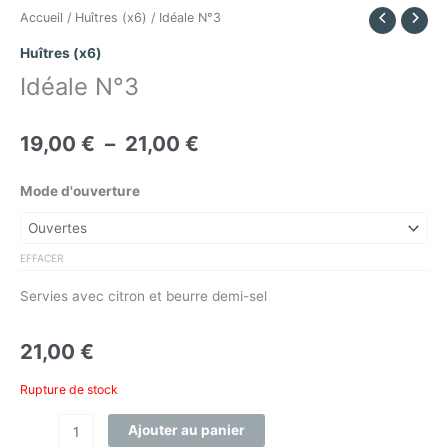
quantité
Accueil
/
Huîtres (x6)
/ Idéale N°3
Plage
de
Huîtres (x6)
Idéale
Idéale N°3
N°3
de
19,00
€
–
21,00
€
prix :
Mode d'ouverture
19,00 €
EFFACER
à
Servies avec citron et beurre demi-sel
21,00 €
21,00
€
Rupture de stock
Ajouter au panier