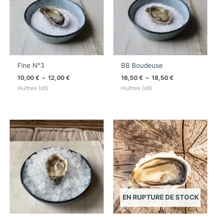
12,00 €
18,50 €
Fine N°3
BB Boudeuse
10,00
€
–
12,00
€
16,50
€
–
18,50
€
Huîtres (x6)
Huîtres (x6)
Plage
Plage
de
de
prix :
prix :
16,50 €
16,50 €
à
à
18,50 €
18,50 €
EN RUPTURE DE STOCK