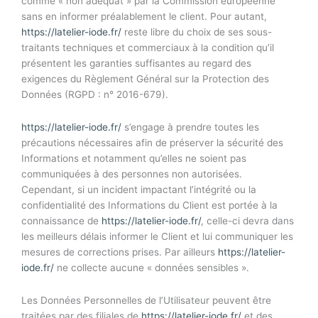
comme « non adéquat » par la Commission européenne
sans en informer préalablement le client. Pour autant,
https://latelier-iode.fr/
reste libre du choix de ses sous-
traitants techniques et commerciaux à la condition qu’il
présentent les garanties suffisantes au regard des
exigences du Règlement Général sur la Protection des
Données (RGPD : n° 2016-679).
https://latelier-iode.fr/
s’engage à prendre toutes les
précautions nécessaires afin de préserver la sécurité des
Informations et notamment qu’elles ne soient pas
communiquées à des personnes non autorisées.
Cependant, si un incident impactant l’intégrité ou la
confidentialité des Informations du Client est portée à la
connaissance de
https://latelier-iode.fr/
, celle-ci devra dans
les meilleurs délais informer le Client et lui communiquer les
mesures de corrections prises. Par ailleurs
https://latelier-
iode.fr/
ne collecte aucune « données sensibles ».
Les Données Personnelles de l’Utilisateur peuvent être
traitées par des filiales de
https://latelier-iode.fr/
et des