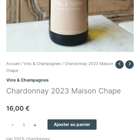
quantité
Accueil
/
Vins & Champagnes
/ Chardonnay 2023 Maison
de
Chape
Chardonnay
Vins & Champagnes
2023
Chardonnay 2023 Maison Chape
Maison
Chape
16,00
€
-
+
Ajouter au panier
Igp 100% chardonnay